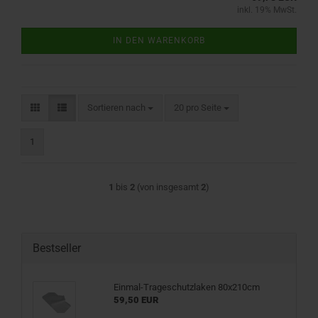
inkl. 19% MwSt.
IN DEN WARENKORB
Sortieren nach
pro Seite
Sortieren nach
20 pro Seite
1
1
bis
2
(von insgesamt
2
)
Bestseller
Einmal-Trageschutzlaken 80x210cm
59,50 EUR