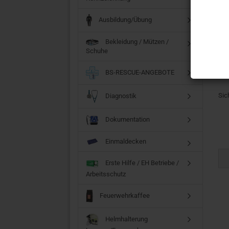
Ös
Ä
Au
Ausbildung/Übung
SCH
Bekleidung / Mützen /
Schuhe
E-M
BS-RESCUE-ANGEBOTE
Sic
Diagnostik
Dokumentation
Einmaldecken
Erste Hilfe / EH Betriebe /
Arbeitsschutz
Feuerwehrkaffee
Helmhalterung