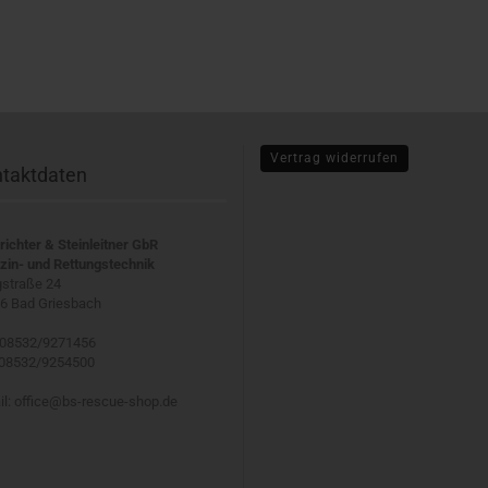
Vertrag widerrufen
taktdaten
richter & Steinleitner GbR
zin- und Rettungstechnik
straße 24
6 Bad Griesbach
 08532/9271456
 08532/9254500
il: office@bs-rescue-shop.de