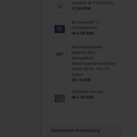
Intrafix® Air P (10 Stück)
12,80 EUR
BD Discardit™ II
Einmalspritzen
ab 5,58 EUR
Nitril Handschuhe
puderfrei blau
(Beispielbild -
abwechselnde Hersteller)
Inhalt 100 St. 1VE =10
Karton
29,10 EUR
Aufkleber Äskulap
ab 1,50 EUR
Newsletter-Anmeldung