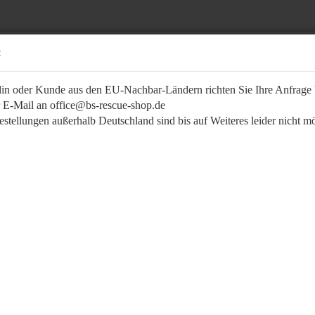
:
in oder Kunde aus den EU-Nachbar-Ländern richten Sie Ihre Anfrage b
r E-Mail an office@bs-rescue-shop.de
stellungen außerhalb Deutschland sind bis auf Weiteres leider nicht m
Suche...
UFKLEBER / KENNZEICHNUNG
AUSBILDUNG/ÜBUNG
BEKLEIDUNG / 
»
tseite
Passwort vergessen?
fkleber "Star of Life"
e lautet mein Passwort?
fkleber Aeskulap
fkleber Feuerwehr LVF
fkleber Notfallsanitäter -