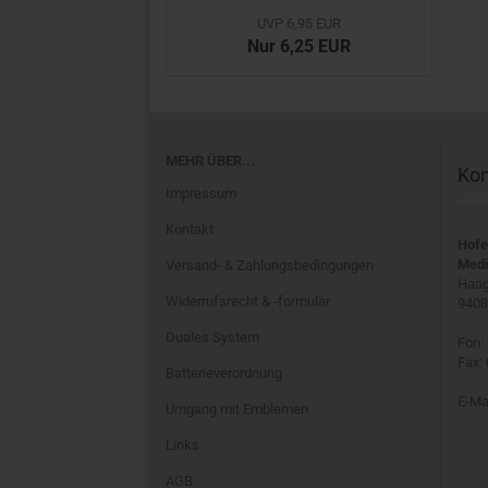
UVP 6,95 EUR
Nur 6,25 EUR
MEHR ÜBER...
Kon
Impressum
Kontakt
Hofe
Medi
Versand- & Zahlungsbedingungen
Haag
Widerrufsrecht & -formular
9408
Duales System
Fon:
Fax:
Batterieverordnung
E-Ma
Umgang mit Emblemen
Links
AGB