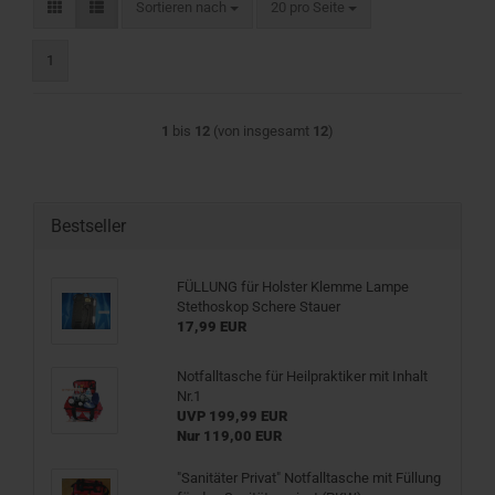
Sortieren nach
pro Seite
Sortieren nach
20 pro Seite
1
1
bis
12
(von insgesamt
12
)
Bestseller
FÜLLUNG für Holster Klemme Lampe
Stethoskop Schere Stauer
17,99 EUR
Notfalltasche für Heilpraktiker mit Inhalt
Nr.1
UVP 199,99 EUR
Nur 119,00 EUR
"Sanitäter Privat" Notfalltasche mit Füllung