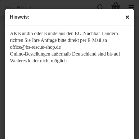
Hinweis:
Taschen - Sets / Angebote / gefüllt
Als Kundin oder Kunde aus den EU-Nachbar-Ländern
richten Sie Ihre Anfrage bitte direkt per E-Mail an
office@bs-rescue-shop.de
Online-Bestellungen außerhalb Deutschland sind bis auf
Weiteres leider nicht möglich
Wenn Sie einen Sonderwunsch oder ein speziell
zusammengestelltes Set suchen, schreiben Sie doch einfach eine
Liste mit den gewünschten Materialien und wir erstellen umgehend
ein Angebot , das garantiert Ihren Wünschen gerecht wird. (email:
office@bs-rescue-shop.de)