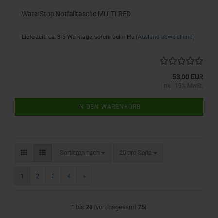
WaterStop Notfalltasche MULTI RED
Lieferzeit: ca. 3-5 Werktage, sofern beim He
(Ausland abweichend)
53,00 EUR
inkl. 19% MwSt.
IN DEN WARENKORB
Sortieren nach
pro Seite
Sortieren nach
20 pro Seite
1
2
3
4
»
1
bis
20
(von insgesamt
75
)