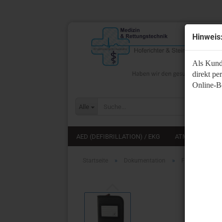
Hinweis
Als Kund
direkt pe
Online-Be
Alle
AED (DEFIBRILLATION) / EKG
ATMUNG
A
»
»
Startseite
Dokumentation
Fahrtenbücher
Au
Au
Au
Au