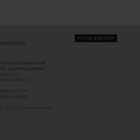
Vertrag widerrufen
taktdaten
richter & Steinleitner GbR
zin- und Rettungstechnik
straße 24
6 Bad Griesbach
 08532/9271456
 08532/9254500
il: office@bs-rescue-shop.de