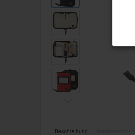
Ös
Au
Beschreibung
Kundenrezensi