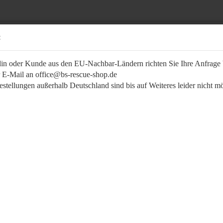
:
in oder Kunde aus den EU-Nachbar-Ländern richten Sie Ihre Anfrage b
r E-Mail an office@bs-rescue-shop.de
stellungen außerhalb Deutschland sind bis auf Weiteres leider nicht m
Suche...
UFKLEBER / KENNZEICHNUNG
AUSBILDUNG/ÜBUNG
BEKLEIDUNG / 
»
DRIVE Fahrtenbuch-Organizer für DIN A6 (schwarz)
DRIV
fkleber "Star of Life"
A6 (
fkleber Aeskulap
fkleber Feuerwehr LVF
Art.Nr
fkleber Notfallsanitäter -