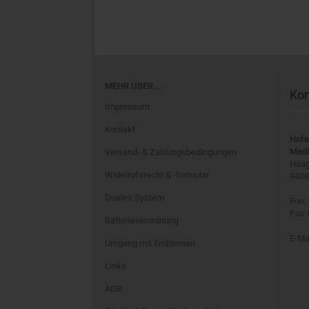
MEHR ÜBER...
Kon
Impressum
Kontakt
Hofe
Medi
Versand- & Zahlungsbedingungen
Haag
Widerrufsrecht & -formular
9408
Duales System
Fon:
Fax:
Batterieverordnung
E-Ma
Umgang mit Emblemen
Links
AGB