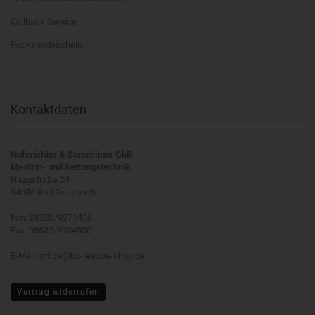
Callback Service
Rücksendeschein
Kontaktdaten
Hoferichter & Steinleitner GbR
Medizin- und Rettungstechnik
Haagstraße 24
94086 Bad Griesbach
Fon: 08532/9271456
Fax: 08532/9254500
E-Mail: office@bs-rescue-shop.de
Vertrag widerrufen