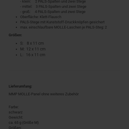
- klein: 2 PALS-Spalten und zwei Stege
- mittel: 3 PALS-Spalten und zwei Stege
- groß: 4 PALS-Spalten und zwei Stege
Oberfläche: Klett-Flausch
PALS-Stege mit Kunststoff-Druckknöpfen gesichert
max. einschlaufbare MOLLE-Laschen je PALS-Steg: 2
Größen:
S: 8 x 11 cm
M: 12 x 11 cm
L: 16 x 11 cm
Lieferumfang:
MMP MOLLE-Panel ohne weiteres Zubehör
Farbe:
schwarz
Gewicht:
ca. 65 g (Größe M)
Größen: