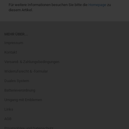
Für weitere Informationen besuchen Sie bitte die
Homepage
zu
diesem Artikel.
MEHR ÜBER...
Impressum
Kontakt
Versand- & Zahlungsbedingungen
Widerrufsrecht & -formular
Duales System
Batterieverordnung
Umgang mit Emblemen
Links
AGB
Privatsphäre und Datenschutz