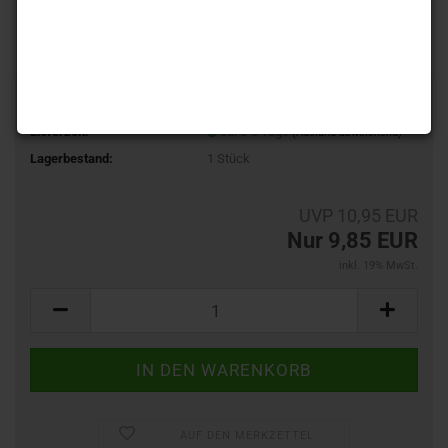
-10%
Art.Nr.:
TeeEB09.098
Lieferzeit:
ca. 3-5 Tage
(Ausland abweichend)
Lagerbestand:
1
Stück
UVP 10,95 EUR
Nur 9,85 EUR
inkl. 19% MwSt.
AUF DEN MERKZETTEL