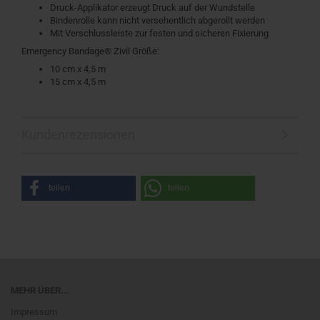
Druck-Applikator erzeugt Druck auf der Wundstelle
Bindenrolle kann nicht versehentlich abgerollt werden
Mit Verschlussleiste zur festen und sicheren Fixierung
Emergency Bandage® Zivil Größe:
10 cm x 4,5 m
15 cm x 4,5 m
Kundenrezensionen
teilen
teilen
MEHR ÜBER...
Impressum