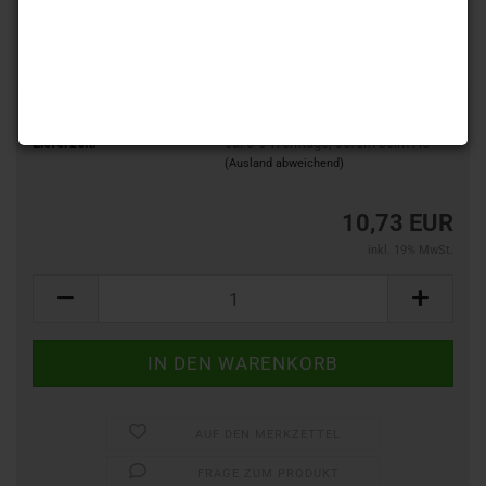
Art.Nr.:
FH 7735327
Lieferzeit:
ca. 3-5 Werktage, sofern beim He
(Ausland abweichend)
10,73 EUR
inkl. 19% MwSt.
AUF DEN MERKZETTEL
FRAGE ZUM PRODUKT