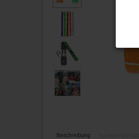
Ös
Au
Beschreibung
Kundenrezensi