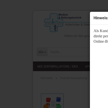
Hinweis
Als Kund
direkt pe
Online-Be
Alle
AED (DEFIBRILLATION) / EKG
ATMUNG
A
»
»
Startseite
Holster/Ausstattung
Holster/T
Au
Au
Au
Au