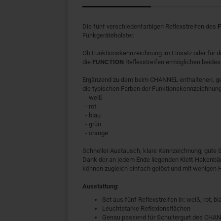
Die fünf verschiedenfarbigen Reflexstreifen des
Funkgeräteholster.
Ob Funktionskennzeichnung im Einsatz oder für di
die
FUNCTION
Reflexstreifen ermöglichen beides
Ergänzend zu dem beim CHANNEL enthaltenen, gelb
die typischen Farben der Funktionskennzeichnun
- weiß
- rot
- blau
- grün
- orange
Schneller Austausch, klare Kennzeichnung, gute Si
Dank der an jedem Ende liegenden Klett-Hakenbän
können zugleich einfach gelöst und mit wenigen 
Ausstattung:
Set aus fünf Reflexstreifen in: weiß, rot, bl
Leuchtstarke Reflexionsflächen
Genau passend für Schultergurt des CHAN