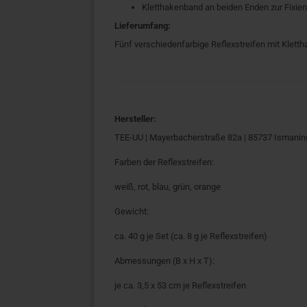
Kletthakenband an beiden Enden zur Fixie
Lieferumfang:
Fünf verschiedenfarbige Reflexstreifen mit Klet
Hersteller:
TEE-UU | Mayerbacherstraße 82a | 85737 Ismanin
Farben der Reflexstreifen:
weiß, rot, blau, grün, orange
Gewicht:
ca. 40 g je Set (ca. 8 g je Reflexstreifen)
Abmessungen (B x H x T):
je ca. 3,5 x 53 cm je Reflexstreifen