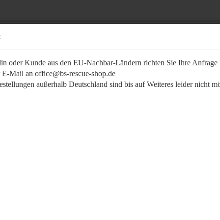
:
in oder Kunde aus den EU-Nachbar-Ländern richten Sie Ihre Anfrage b
r E-Mail an office@bs-rescue-shop.de
stellungen außerhalb Deutschland sind bis auf Weiteres leider nicht m
Suche...
UFKLEBER / KENNZEICHNUNG
AUSBILDUNG/ÜBUNG
BEKLEIDUNG / 
»
aschen Funkgeräte
FUNCTION Reflexstreifen-Set
FUNC
fkleber "Star of Life"
fkleber Aeskulap
fkleber Feuerwehr LVF
Art.Nr
fkleber Notfallsanitäter -
Liefer