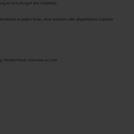
rung im Schultergurt des CHANNEL
thakenband an jedem Ende, ohne weiteres oder abgebildetes Zubehör
g | Deutschland | www.tee-uu.com