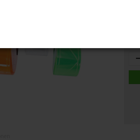
terreich -
fkleber reflektierend
Lager
onen