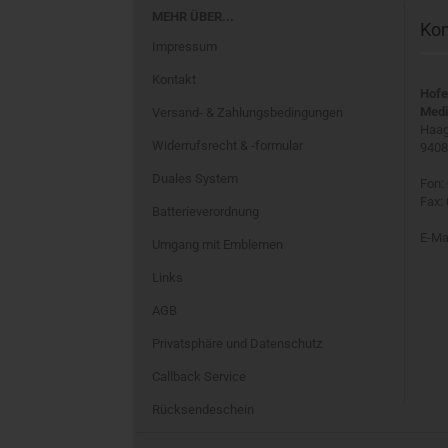
MEHR ÜBER...
Kon
Impressum
Kontakt
Hofe
Medi
Versand- & Zahlungsbedingungen
Haag
Widerrufsrecht & -formular
9408
Duales System
Fon:
Fax:
Batterieverordnung
E-Ma
Umgang mit Emblemen
Links
AGB
Privatsphäre und Datenschutz
Callback Service
Rücksendeschein