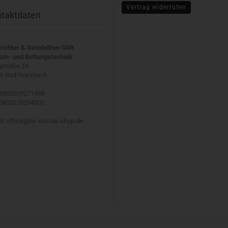
Vertrag widerrufen
taktdaten
richter & Steinleitner GbR
zin- und Rettungstechnik
straße 24
6 Bad Griesbach
 08532/9271456
 08532/9254500
il: office@bs-rescue-shop.de