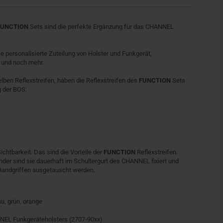
FUNCTION
Sets sind die perfekte Ergänzung für das CHANNEL
e personalisierte Zuteilung von Holster und Funkgerät,
 und noch mehr.
en Reflexstreifen, haben die Reflexstreifen des
FUNCTION
Sets
g der BOS:
chtbarkeit. Das sind die Vorteile der
FUNCTION
Reflexstreifen.
der sind sie dauerhaft im Schultergurt des CHANNEL fixiert und
Handgriffen ausgetauscht werden.
au, grün, orange
NEL Funkgeräteholsters (2707-90xx)