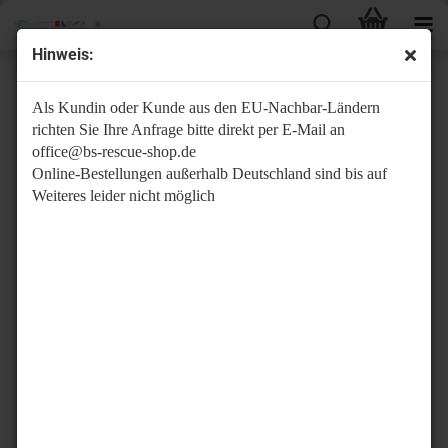
Hinweis:
Sonstiges Doku
Als Kundin oder Kunde aus den EU-Nachbar-Ländern
richten Sie Ihre Anfrage bitte direkt per E-Mail an
office@bs-rescue-shop.de
Online-Bestellungen außerhalb Deutschland sind bis auf
Weiteres leider nicht möglich
Sortieren nach
Sortieren nach
Alle Hersteller
pro Seite
20 pro Seite
1