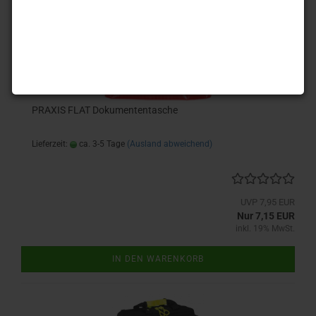
-10%
PRAXIS FLAT Dokumententasche
Lieferzeit:
ca. 3-5 Tage
(Ausland abweichend)
UVP 7,95 EUR
Nur 7,15 EUR
inkl. 19% MwSt.
IN DEN WARENKORB