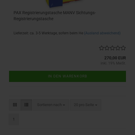
PAX Registrierungstasche MANV Sichtungs-
Registrierungstasche
Lieferzeit: ca. 3-5 Werktage, sofern beim He
(Ausland abweichend)
270,00 EUR
inkl. 19% MwSt.
IN DEN WARENKORB
Sortieren nach
pro Seite
Sortieren nach
20 pro Seite
1