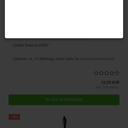
Linder Rescue GREY
Lieferzeit: ca. 3-5 Werktage, sofern beim He
(Ausland abweichend)
22,50 EUR
inkl. 19% MwSt.
IN DEN WARENKORB
-10%