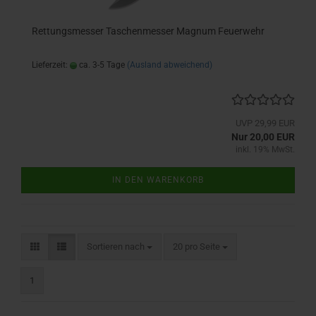
Rettungsmesser Taschenmesser Magnum Feuerwehr
Lieferzeit:
ca. 3-5 Tage
(Ausland abweichend)
UVP 29,99 EUR
Nur 20,00 EUR
inkl. 19% MwSt.
IN DEN WARENKORB
Sortieren nach
pro Seite
Sortieren nach
20 pro Seite
1